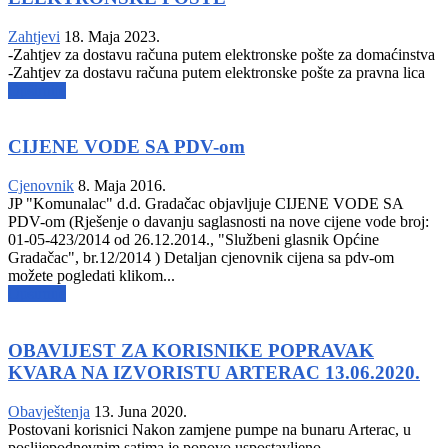
Zahtjevi
18. Maja 2023.
-Zahtjev za dostavu računa putem elektronske pošte za domaćinstva
-Zahtjev za dostavu računa putem elektronske pošte za pravna lica
Opširnije
CIJENE VODE SA PDV-om
Cjenovnik
8. Maja 2016.
JP "Komunalac" d.d. Gradačac objavljuje CIJENE VODE SA
PDV-om (Rješenje o davanju saglasnosti na nove cijene vode broj:
01-05-423/2014 od 26.12.2014., "Službeni glasnik Općine
Gradačac", br.12/2014 ) Detaljan cjenovnik cijena sa pdv-om
možete pogledati klikom...
Opširnije
OBAVIJEST ZA KORISNIKE POPRAVAK
KVARA NA IZVORISTU ARTERAC 13.06.2020.
Obavještenja
13. Juna 2020.
Postovani korisnici Nakon zamjene pumpe na bunaru Arterac, u
poslijepodnevnim satima je ponovo uspostavljeno