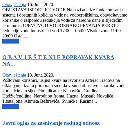
Obavještenja
16. Juna 2020.
OBUSTAVA ISPORUKE VODE Na bazi analize funkcionisanja
sistema i dostupnih količina vode na vodocrpilištima, obavještavamo
korisnike o rasporedu redukcija vode za naredne dane u sljedećim
terminima: CJEVOVOD VODOSNABDIJEVANJA PERIOD
redukcije vode Industrijski vod 17:00 – 05:00 Visoke zone 11:00 –
20:00 Ostali...
Opširnije
O B A V J E Š T E NJ E POPRAVAK KVARA
NA...
Obavještenja
13. Juna 2020.
Poštovani korisnici, usljed kvara na izvorištu Arterac i radova na
otklanjanju kvara primorani smo da vršimo obustavu isporuke vode
korisnicima u sljedećim ulicama: Nenavište, Gradina,
Hadžiefendijina, Narodnog fronta, Hazna, Mustafe Novalića,
1.bataljona, Ahmeta Beširevića, Sviračka, Rasima...
Opširnije
Javni oglas za zasnivanje radnog odnosa