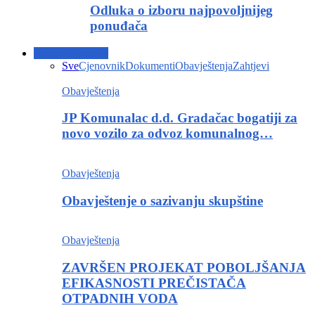
Odluka o izboru najpovoljnijeg
ponuđača
Korisnički servis
Sve
Cjenovnik
Dokumenti
Obavještenja
Zahtjevi
Obavještenja
JP Komunalac d.d. Gradačac bogatiji za
novo vozilo za odvoz komunalnog…
Obavještenja
Obavještenje o sazivanju skupštine
Obavještenja
ZAVRŠEN PROJEKAT POBOLJŠANJA
EFIKASNOSTI PREČISTAČA
OTPADNIH VODA