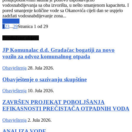
vodosnabdijevanja sa oba izvorišta, u nešto smanjenom kapacitetu. I
pored smanjenje količine vode sa Okanovića cijeli dan se uspjelo
zadržati vodosnabdijevanje zona...
Opširnije
1
2
3
...
29
Stranica 1 od 29
Predložene objave
JP Komunalac d.d. Gradačac bogatiji za novo
vozilo za odvoz komunalnog otpada
Obavještenja
28. Jula 2026.
Obavještenje o sazivanju skupštine
Obavještenja
10. Jula 2026.
ZAVRŠEN PROJEKAT POBOLJŠANJA
EFIKASNOSTI PREČISTAČA OTPADNIH VODA
Obavještenja
2. Jula 2026.
ANALIZA VODE