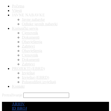
Početna
Vijesti
JAVNE NABAVKE
Javne nabavke
Odluke javnih nabavki
Korisnički servis
Cjenovnik
Dokumenti
Obavještenja
Zahtjevi
Obavještenja
Cjenovnik
Dokumenti
Zahtjevi
PROJEKTI (EBRD)
Izvještaj
Izvještaj (EBRD)
Polugodišnji izvještaji
Kontakt
Pretraživanje
ARHIV
ID BROJ