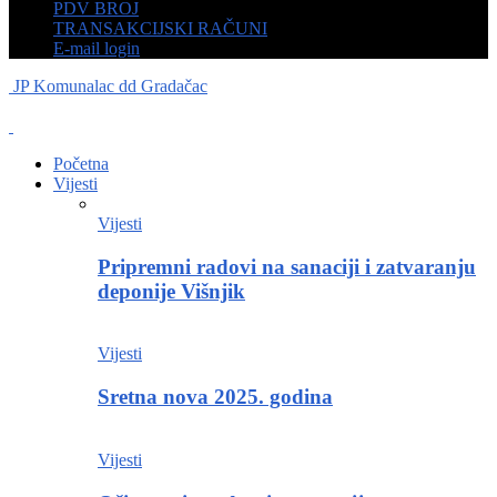
PDV BROJ
TRANSAKCIJSKI RAČUNI
E-mail login
JP Komunalac dd Gradačac
Početna
Vijesti
Vijesti
Pripremni radovi na sanaciji i zatvaranju
deponije Višnjik
Vijesti
Sretna nova 2025. godina
Vijesti