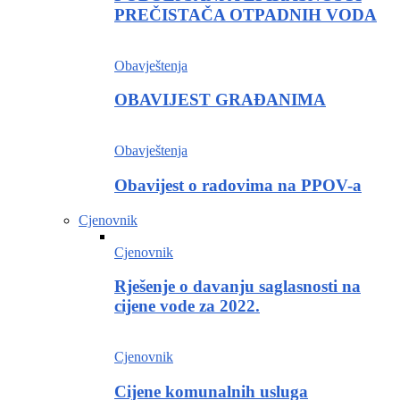
PREČISTAČA OTPADNIH VODA
Obavještenja
OBAVIJEST GRAĐANIMA
Obavještenja
Obavijest o radovima na PPOV-a
Cjenovnik
Cjenovnik
Rješenje o davanju saglasnosti na
cijene vode za 2022.
Cjenovnik
Cijene komunalnih usluga