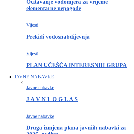
Očitavanje vodomjera za vrijeme
elementarne nepogode
Vijesti
Prekidi vodosnabdijevnja
Vijesti
PLAN UČEŠĆA INTERESNIH GRUPA
JAVNE NABAVKE
Javne nabavke
J A V N I O G L A S
Javne nabavke
Druga izmjena plana javniih nabavki za