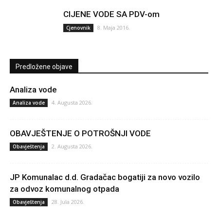
CIJENE VODE SA PDV-om
8. Maja 2016.
Cjenovnik
Predložene objave
Analiza vode
4. Augusta 2026.
Analiza vode
OBAVJEŠTENJE O POTROŠNJI VODE
2. Augusta 2026.
Obavještenja
JP Komunalac d.d. Gradačac bogatiji za novo vozilo
za odvoz komunalnog otpada
28. Jula 2026.
Obavještenja