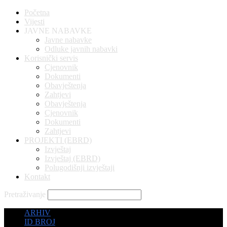
Početna
Vijesti
JAVNE NABAVKE
Javne nabavke
Odluke javnih nabavki
Korisnički servis
Cjenovnik
Dokumenti
Obavještenja
Zahtjevi
Obavještenja
Cjenovnik
Dokumenti
Zahtjevi
PROJEKTI (EBRD)
Izvještaj
Izvještaj (EBRD)
Polugodišnji izvještaji
Kontakt
Pretraživanje
ARHIV
ID BROJ