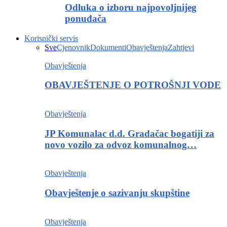
Odluka o izboru najpovoljnijeg
ponuđača
Korisnički servis
Sve
Cjenovnik
Dokumenti
Obavještenja
Zahtjevi
Obavještenja
OBAVJEŠTENJE O POTROŠNJI VODE
Obavještenja
JP Komunalac d.d. Gradačac bogatiji za
novo vozilo za odvoz komunalnog…
Obavještenja
Obavještenje o sazivanju skupštine
Obavještenja