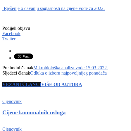
-Rješenje o davanju saglasnosti na cijene vode za 2022.
Podijeli objavu
Facebook
Twitter
Prethodni članak
Mikrobiološka analiza vode 15.03.2022.
Sljedeći članak
Odluka o izboru najpovoljnijeg ponuđača
VEZANI ČLANCI
VIŠE OD AUTORA
Cjenovnik
Cijene komunalnih usluga
Cjenovnik