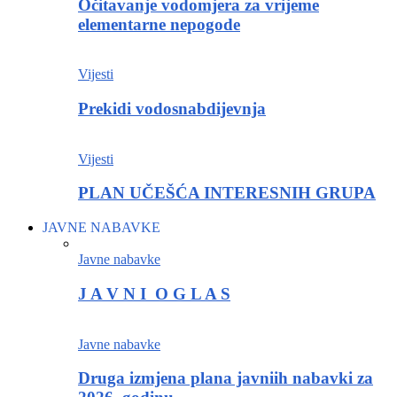
Očitavanje vodomjera za vrijeme
elementarne nepogode
Vijesti
Prekidi vodosnabdijevnja
Vijesti
PLAN UČEŠĆA INTERESNIH GRUPA
JAVNE NABAVKE
Javne nabavke
J A V N I O G L A S
Javne nabavke
Druga izmjena plana javniih nabavki za