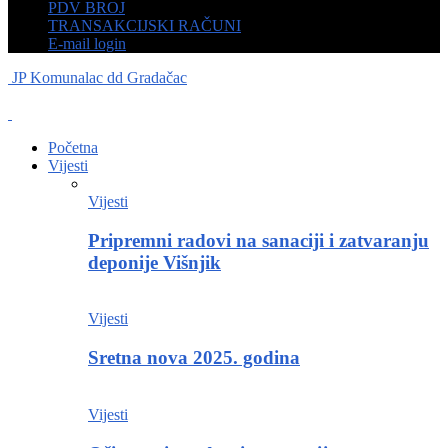
PDV BROJ
TRANSAKCIJSKI RAČUNI
E-mail login
JP Komunalac dd Gradačac
Početna
Vijesti
Vijesti
Pripremni radovi na sanaciji i zatvaranju
deponije Višnjik
Vijesti
Sretna nova 2025. godina
Vijesti