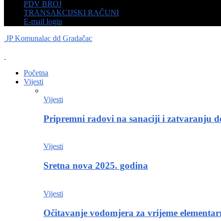
PDV BROJ
TRANSAKCIJSKI RAČUNI
E-mail login
JP Komunalac dd Gradačac
Početna
Vijesti
Vijesti
Pripremni radovi na sanaciji i zatvaranju d
Vijesti
Sretna nova 2025. godina
Vijesti
Očitavanje vodomjera za vrijeme elementa