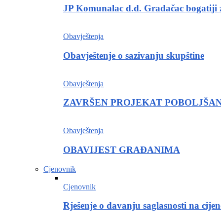
JP Komunalac d.d. Gradačac bogatiji
Obavještenja
Obavještenje o sazivanju skupštine
Obavještenja
ZAVRŠEN PROJEKAT POBOLJŠAN
Obavještenja
OBAVIJEST GRAĐANIMA
Cjenovnik
Cjenovnik
Rješenje o davanju saglasnosti na cije