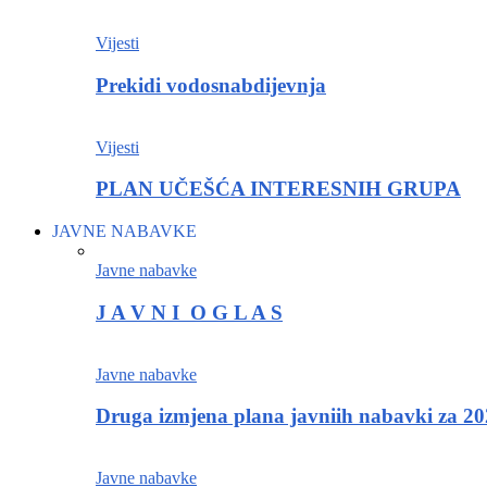
Vijesti
Prekidi vodosnabdijevnja
Vijesti
PLAN UČEŠĆA INTERESNIH GRUPA
JAVNE NABAVKE
Javne nabavke
J A V N I O G L A S
Javne nabavke
Druga izmjena plana javniih nabavki za 20
Javne nabavke