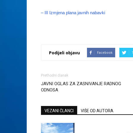
– III Izmjena plana javnih nabavki
Podijeli objavu
Facebook
Prethodni članak
JAVNI OGLAS ZA ZASNIVANJE RADNOG
ODNOSA
VEZANI ČLANCI
VIŠE OD AUTORA