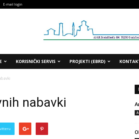
E-mail login
E
KORISNIČKI SERVIS
PROJEKTI (EBRD)
KONTAK
abavki
vnih nabavki
A
A
witteru
O