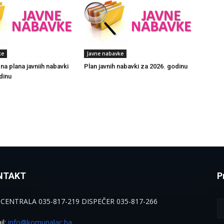
ke
Javne nabavke
na plana javniih nabavki
Plan javnih nabavki za 2026. godinu
dinu
NTAKT
P
 CENTRALA 035-817-219 DISPEČER 035-817-266
il:
info@komunalac.ba