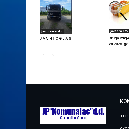
Javne nabav
Javne nabavke
Druga izmje
J A V N I O G L A S
za 2026. go
KO
TEL:
e-ma