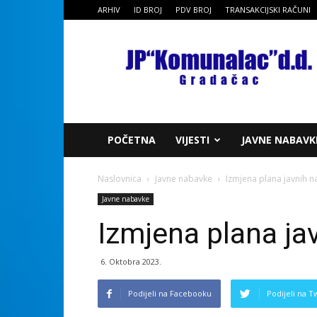
ARHIV
ID BROJ
PDV BROJ
TRANSAKCIJSKI RAČUNI
JP
Komunalac
dd
Gradačac
POČETNA
VIJESTI
JAVNE NABAVK
Naslovnica
Javne nabavke
Izmjena plana javnih n
Javne nabavke
Izmjena plana ja
6. Oktobra 2023.
Podijeli na Facebooku
Podijeli na T