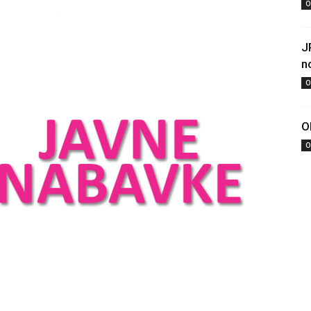
O
J
n
O
O
O