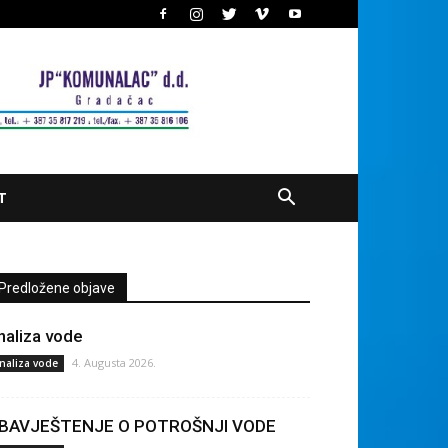
T
Predložene objave
naliza vode
4. Augusta 2026.
naliza vode
BAVJEŠTENJE O POTROŠNJI VODE