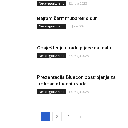
22. Jula 2025.
Nekategorizirano
Bajram šerif mubarek olsun!
5. Juna 2025.
Nekategorizirano
Obaještenje o radu pijace na malo
27. Maja 2025.
Nekategorizirano
Prezentacija Bluecon postrojenja za
tretman otpadnih voda
16. Maja 2025.
Nekategorizirano
1
2
3