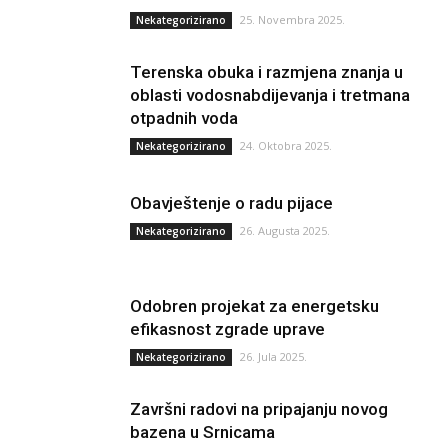
25. Novembra 2025.
Nekategorizirano
Terenska obuka i razmjena znanja u
oblasti vodosnabdijevanja i tretmana
otpadnih voda
24. Oktobra 2025.
Nekategorizirano
Obavještenje o radu pijace
26. Augusta 2025.
Nekategorizirano
Odobren projekat za energetsku
efikasnost zgrade uprave
26. Jula 2025.
Nekategorizirano
Završni radovi na pripajanju novog
bazena u Srnicama