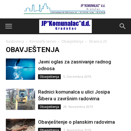
Naslovnica
Korisnički servis
Obavještenja
Stranica 25
OBAVJEŠTENJA
Javni oglas za zasnivanje radnog
odnosa
5. Decembra 2019.
Obavještenja
Radnici komunalca u ulici Josipa
Šibera u završnim radovima
28. Novembra 2019.
Obavještenja
Obavještenje o planskim radovima
7. Novembra 2019.
Obavještenja