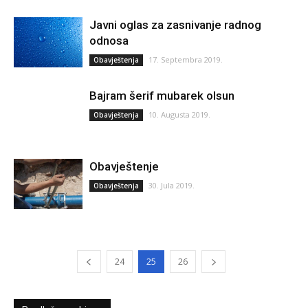
Javni oglas za zasnivanje radnog
odnosa
17. Septembra 2019.
Obavještenja
Bajram šerif mubarek olsun
10. Augusta 2019.
Obavještenja
Obavještenje
30. Jula 2019.
Obavještenja
24
25
26