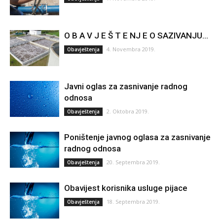
O B A V J E Š T E NJ E O SAZIVANJU...
4. Novembra 2019.
Obavještenja
Javni oglas za zasnivanje radnog
odnosa
2. Oktobra 2019.
Obavještenja
Poništenje javnog oglasa za zasnivanje
radnog odnosa
20. Septembra 2019.
Obavještenja
Obavijest korisnika usluge pijace
18. Septembra 2019.
Obavještenja