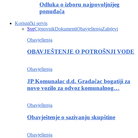
Odluka o izboru najpovoljnijeg
ponuđača
Korisnički servis
Sve
Cjenovnik
Dokumenti
Obavještenja
Zahtjevi
Obavještenja
OBAVJEŠTENJE O POTROŠNJI VODE
Obavještenja
JP Komunalac d.d. Gradačac bogatiji za
novo vozilo za odvoz komunalnog…
Obavještenja
Obavještenje o sazivanju skupštine
Obavještenja