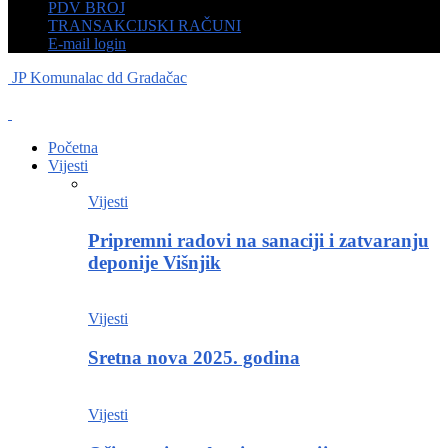
PDV BROJ
TRANSAKCIJSKI RAČUNI
E-mail login
JP Komunalac dd Gradačac
Početna
Vijesti
Vijesti
Pripremni radovi na sanaciji i zatvaranju
deponije Višnjik
Vijesti
Sretna nova 2025. godina
Vijesti