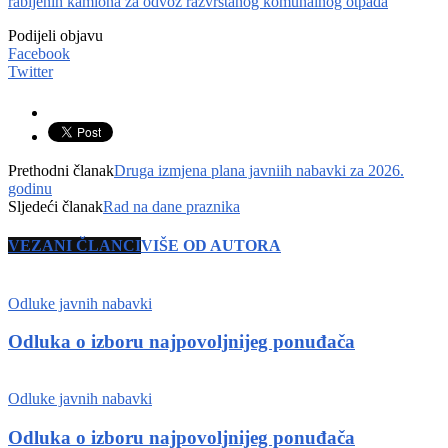
rabljenih kamiona za odvoz razvrstanog komunalnog otpada
Podijeli objavu
Facebook
Twitter
Prethodni članak
Druga izmjena plana javniih nabavki za 2026.
godinu
Sljedeći članak
Rad na dane praznika
VEZANI ČLANCI
VIŠE OD AUTORA
Odluke javnih nabavki
Odluka o izboru najpovoljnijeg ponuđača
Odluke javnih nabavki
Odluka o izboru najpovoljnijeg ponuđača