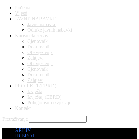
Početna
Vijesti
JAVNE NABAVKE
Javne nabavke
Odluke javnih nabavki
Korisnički servis
Cjenovnik
Dokumenti
Obavještenja
Zahtjevi
Obavještenja
Cjenovnik
Dokumenti
Zahtjevi
PROJEKTI (EBRD)
Izvještaj
Izvještaj (EBRD)
Polugodišnji izvještaji
Kontakt
Pretraživanje
ARHIV
ID BROJ