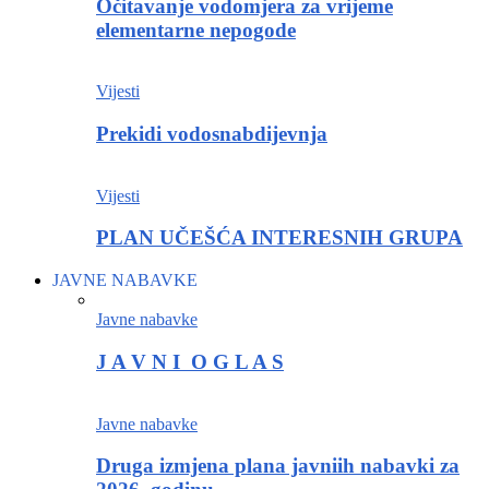
Očitavanje vodomjera za vrijeme
elementarne nepogode
Vijesti
Prekidi vodosnabdijevnja
Vijesti
PLAN UČEŠĆA INTERESNIH GRUPA
JAVNE NABAVKE
Javne nabavke
J A V N I O G L A S
Javne nabavke
Druga izmjena plana javniih nabavki za