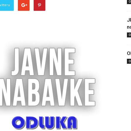
O
witteru
J
n
O
O
O