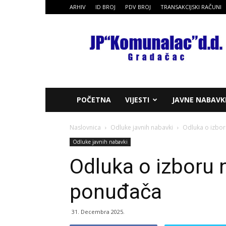
ARHIV
ID BROJ
PDV BROJ
TRANSAKCIJSKI RAČUNI
JP
Komunalac
dd
Gradačac
POČETNA
VIJESTI
JAVNE NABAVK
Naslovnica
Odluke javnih nabavki
Odluka o izbor
Odluke javnih nabavki
Odluka o izboru 
ponuđača
31. Decembra 2025.