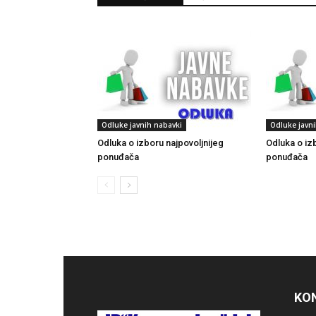
Odluke javnih nabavki
Odluke javn
Odluka o izboru najpovoljnijeg
Odluka o iz
ponuđača
ponuđača
KO