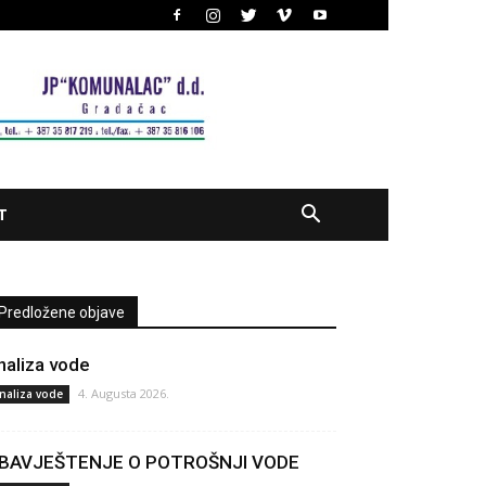
T
Predložene objave
naliza vode
4. Augusta 2026.
naliza vode
BAVJEŠTENJE O POTROŠNJI VODE