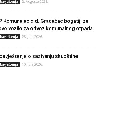
2. Augusta 2026.
bavještenja
P Komunalac d.d. Gradačac bogatiji za
ovo vozilo za odvoz komunalnog otpada
28. Jula 2026.
bavještenja
bavještenje o sazivanju skupštine
10. Jula 2026.
bavještenja