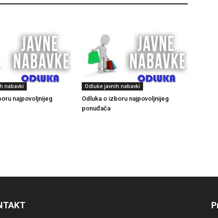
ih nabavki
Odluke javnih nabavki
boru najpovoljnijeg
Odluka o izboru najpovoljnijeg
ponuđača
NTAKT
P