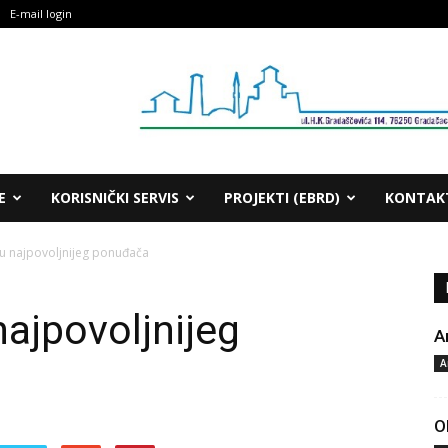
E-mail login
E
KORISNIČKI SERVIS
PROJEKTI (EBRD)
KONTAK
u najpovoljnijeg ponuđača
najpovoljnijeg
A
A
O