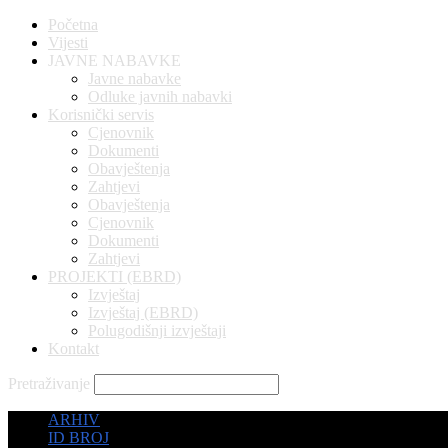
Početna
Vijesti
JAVNE NABAVKE
Javne nabavke
Odluke javnih nabavki
Korisnički servis
Cjenovnik
Dokumenti
Obavještenja
Zahtjevi
Obavještenja
Cjenovnik
Dokumenti
Zahtjevi
PROJEKTI (EBRD)
Izvještaj
Izvještaj (EBRD)
Polugodišnji izvještaji
Kontakt
Pretraživanje
ARHIV
ID BROJ