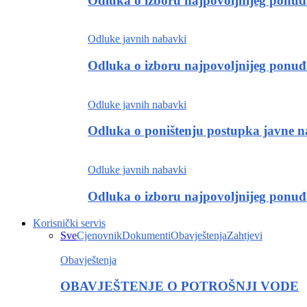
Odluka o izboru najpovoljnijeg ponu
Odluke javnih nabavki
Odluka o izboru najpovoljnijeg ponu
Odluke javnih nabavki
Odluka o poništenju postupka javne 
Odluke javnih nabavki
Odluka o izboru najpovoljnijeg ponu
Korisnički servis
Sve
Cjenovnik
Dokumenti
Obavještenja
Zahtjevi
Obavještenja
OBAVJEŠTENJE O POTROŠNJI VODE