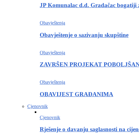
JP Komunalac d.d. Gradačac bogatiji
Obavještenja
Obavještenje o sazivanju skupštine
Obavještenja
ZAVRŠEN PROJEKAT POBOLJŠAN
Obavještenja
OBAVIJEST GRAĐANIMA
Cjenovnik
Cjenovnik
Rješenje o davanju saglasnosti na cije