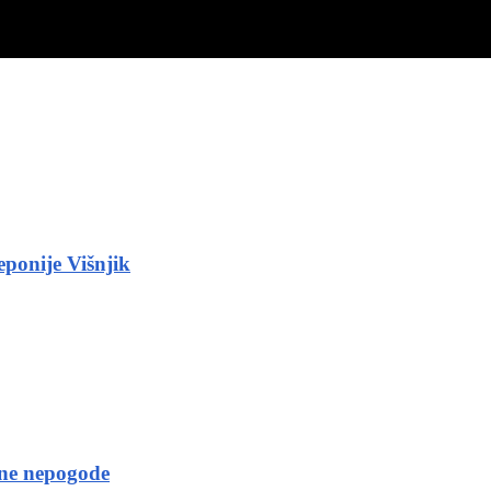
eponije Višnjik
rne nepogode