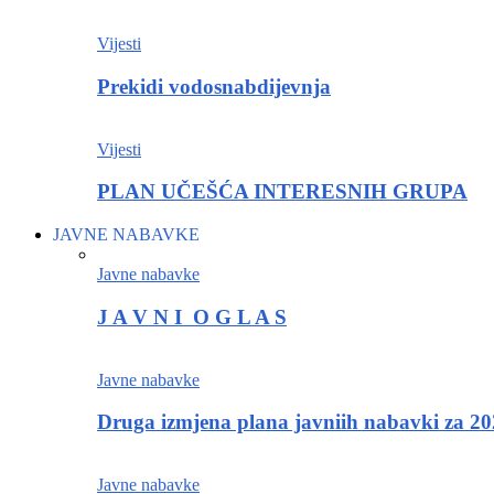
Vijesti
Prekidi vodosnabdijevnja
Vijesti
PLAN UČEŠĆA INTERESNIH GRUPA
JAVNE NABAVKE
Javne nabavke
J A V N I O G L A S
Javne nabavke
Druga izmjena plana javniih nabavki za 20
Javne nabavke