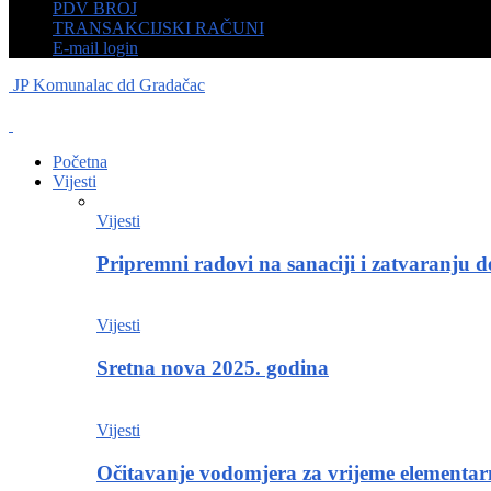
PDV BROJ
TRANSAKCIJSKI RAČUNI
E-mail login
JP Komunalac dd Gradačac
Početna
Vijesti
Vijesti
Pripremni radovi na sanaciji i zatvaranju d
Vijesti
Sretna nova 2025. godina
Vijesti
Očitavanje vodomjera za vrijeme elementa