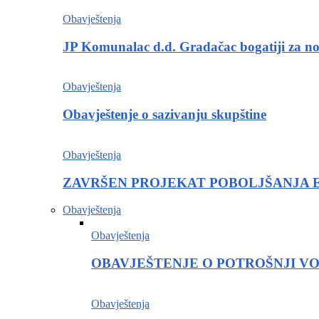
Obavještenja
JP Komunalac d.d. Gradačac bogatiji za 
Obavještenja
Obavještenje o sazivanju skupštine
Obavještenja
ZAVRŠEN PROJEKAT POBOLJŠANJA 
Obavještenja
Obavještenja
OBAVJEŠTENJE O POTROŠNJI V
Obavještenja