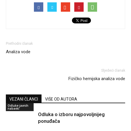
Prethodni članak
Analiza vode
Sljedeći članak
Fizičko hemijska analiza vode
VEZANI ČLANCI
VIŠE OD AUTORA
Odluke javnih
nabavki
Odluka o izboru najpovoljnijeg
ponuđača