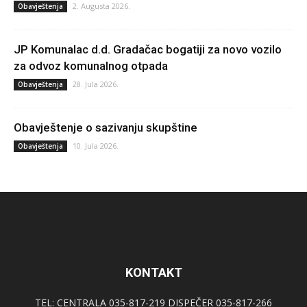
2. Augusta 2026.
Obavještenja
JP Komunalac d.d. Gradačac bogatiji za novo vozilo
za odvoz komunalnog otpada
28. Jula 2026.
Obavještenja
Obavještenje o sazivanju skupštine
10. Jula 2026.
Obavještenja
KONTAKT
TEL: CENTRALA 035-817-219 DISPEČER 035-817-266