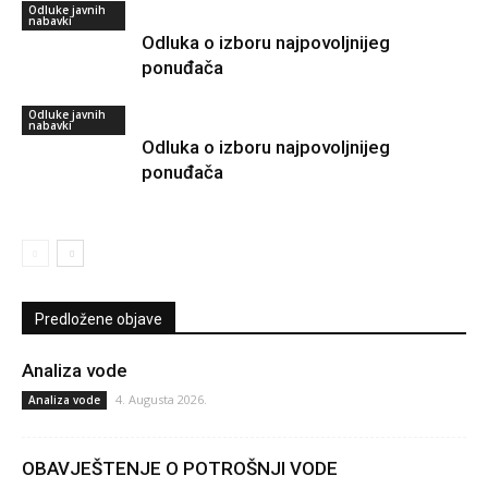
Odluke javnih
nabavki
Odluka o izboru najpovoljnijeg
ponuđača
Odluke javnih
nabavki
Odluka o izboru najpovoljnijeg
ponuđača
Predložene objave
Analiza vode
4. Augusta 2026.
Analiza vode
OBAVJEŠTENJE O POTROŠNJI VODE